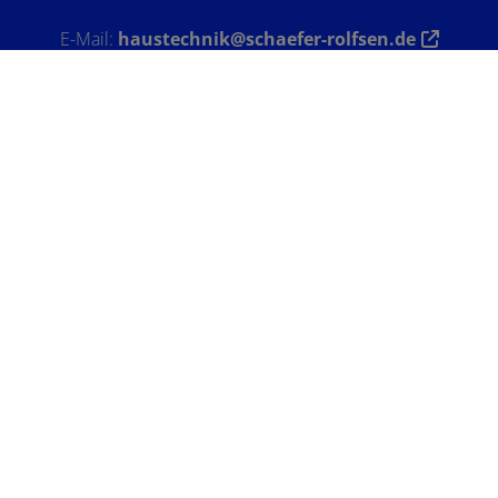
E-Mail:
haustechnik@schaefer-rolfsen.de
Öffnungszeiten
Bürozeiten
Montag - Freitag:
08:00 – 12:00 Uhr
Wir arbeiten für Sie in folgenden Zeiten:
Montag – Donnerstag:
07:30 – 16:30 Uhr
Freitag:
07:30 – 12:00 Uhr