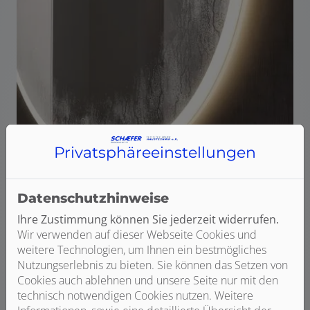
Privatsphäre­einstellungen
Datenschutzhinweise
Ihre Zustimmung können Sie jederzeit widerrufen.
Wir verwenden auf dieser Webseite Cookies und
weitere Technologien, um Ihnen ein bestmögliches
Ein besonderes Komfortmerkmal ist die
integrierte
Nutzungserlebnis zu bieten. Sie können das Setzen von
Spiegelheizung
, die sich automatisch aktiviert, sobald
Cookies auch ablehnen und unsere Seite nur mit den
die Beleuchtung eingeschaltet wird. Sie verhindert
technisch notwendigen Cookies nutzen. Weitere
zuverlässig das Beschlagen der Spiegelfläche,