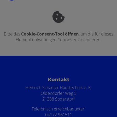
Bitte das
Cookie-Consent-Tool öffnen
, um die für dieses
Element notwendigen Cookies zu akzeptieren.
Footer - Kontaktdaten und Öffnungszei
Kontakt
Heinrich Schaefer Haustechnik e. K.
Oldendorfer Weg 5
21388 Soderstorf
Telefonisch erreichbar unter:
04172 961511