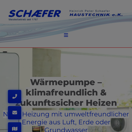
d schließen
ließen
n und schließen
schließen
 schließen
Wärmepumpe –
 und schließen
klimafreundlich &
zukunftssicher Heizen
Neue Heizung mit umweltfreundlicher
Energie aus Luft, Erde oder
Grundwasser