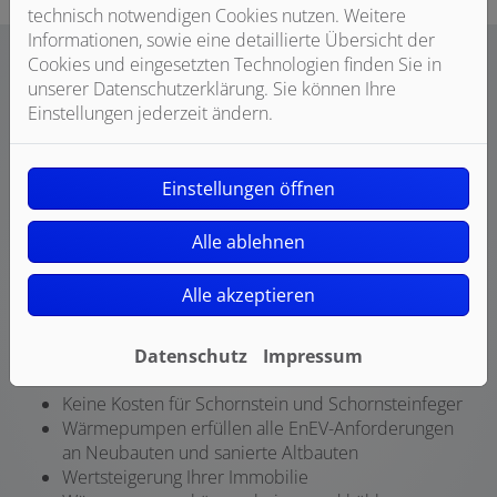
technisch notwendigen Cookies nutzen. Weitere
Informationen, sowie eine detaillierte Übersicht der
Cookies und eingesetzten Technologien finden Sie in
unserer Datenschutzerklärung. Sie können Ihre
Einstellungen jederzeit ändern.
Einstellungen öffnen
Ihre Vorteile einer Wärmepumpe
Alle ablehnen
Alle akzeptieren
Niedrige Heiz- und Stromkosten
Emmionsfreie
Energie, CO
-armes Heizen
2
Wartung weniger aufwendig als bei anderen
Datenschutz
Impressum
Heizarten
Keine Kosten für Schornstein und Schornsteinfeger
Wärmepumpen erfüllen alle EnEV-Anforderungen
an Neubauten und sanierte Altbauten
Wertsteigerung Ihrer Immobilie