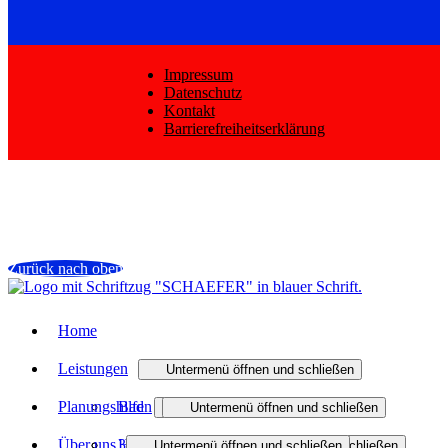
Impressum
Datenschutz
Kontakt
Barrierefreiheitserklärung
Zurück nach oben
Home
Leistungen
Untermenü öffnen und schließen
Planungshilfen
Bad
Untermenü öffnen und schließen
Untermenü öffnen und schließen
Über uns
Heizung
3D-Badplaner
Badmodernisierung
Untermenü öffnen und schließen
Untermenü öffnen und schließen