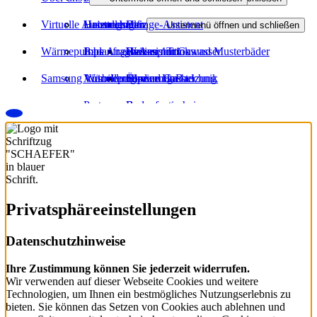
Virtuelle Ausstellung
Haustechnik
Heizungsanfrage-Assistent
Unternehmen
Barrierefreies Bad
Heizungsmodernisierung
Untermenü öffnen und schließen
Wärmepumpe Angebot
Badanfrage-Assistent
Jobs
Badinspiration und Musterbäder
Heizen mit Gas
Wasser / Trinkwasser
Samsung Wärmepumpe
Virtueller Showroom
Ausbildung
Förderung Bad
Öl- und Gasheizung
Service Haustechnik
Partner
Badanfrage
Regenerativ heizen
Downloads
Wärmeverteilung
Wartung und Service
Förderung Heizung
Privatsphäre­einstellungen
Datenschutzhinweise
Ihre Zustimmung können Sie jederzeit widerrufen.
Wir verwenden auf dieser Webseite Cookies und weitere
Technologien, um Ihnen ein bestmögliches Nutzungserlebnis zu
bieten. Sie können das Setzen von Cookies auch ablehnen und