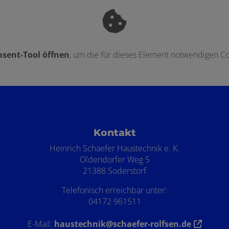
sent-Tool öffnen
, um die für dieses Element notwendigen Co
ten
Kontakt
Heinrich Schaefer Haustechnik e. K.
Oldendorfer Weg 5
21388 Soderstorf
Telefonisch erreichbar unter:
04172 961511
E-Mail:
haustechnik@schaefer-rolfsen.de