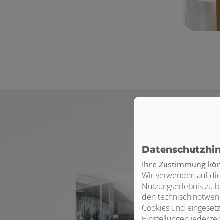
Datenschutzhi
Ihre Zustimmung könn
Wir verwenden auf die
Nutzungserlebnis zu b
den technisch notwend
Cookies und eingesetz
Einstellungen jederzei