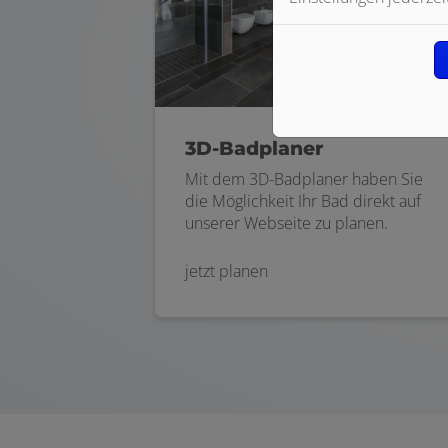
3D-Badplaner
Mit dem 3D-Badplaner haben Sie
die Möglichkeit Ihr Bad direkt auf
unserer Webseite zu planen.
jetzt planen