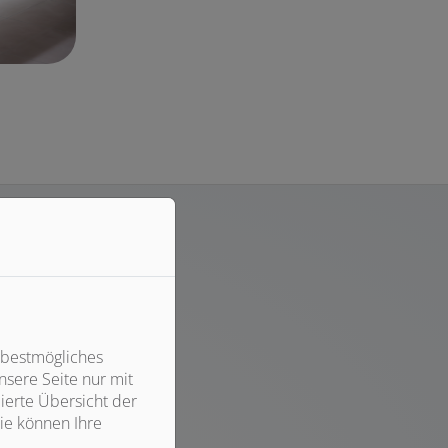
 bestmögliches
sere Seite nur mit
ierte Übersicht der
ie können Ihre